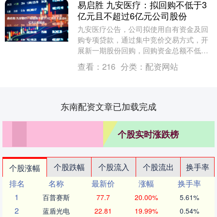
易启胜 九安医疗：拟回购不低于3
亿元且不超过6亿元公司股份
九安医疗公告，公司拟使用自有资金及回
购专项贷款，通过集中竞价交易方式，开
展新一期股份回购，回购资金总额不低于3
亿元(含)且不超过6亿元(含)，回购价格不
查看：
216
分类：
配资网站
超过53....
东南配资文章已加载完成
个股实时涨跌榜
个股跌幅
个股流入
个股流出
换手率
个股涨幅
排名
名称
最新价
涨幅
换手率
1
百普赛斯
77.7
20.00%
5.61%
2
蓝盾光电
22.81
19.99%
0.54%