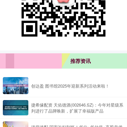
推荐资讯
创达盈 图书馆2025年迎新系列活动来啦！
捷希缘配资 天佑德酒(002646.SZ)：今年对星级系
列进行了品牌唤新，扩展了幸福版产品
洪萨速配 国家补贴到账！低位+低估值+高股息优