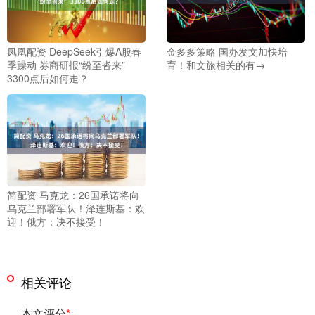
凤凰配资 DeepSeek引爆A股春
金多多策略 国办发文加快培
季躁动 券商研报“纷至沓来”
育！和文旅相关的有→
3300点后如何走？
简配资 马克龙：26国承诺将向
乌克兰部署军队！泽连斯基：欢
迎！俄方：决不接受！
相关评论
本文评分
*