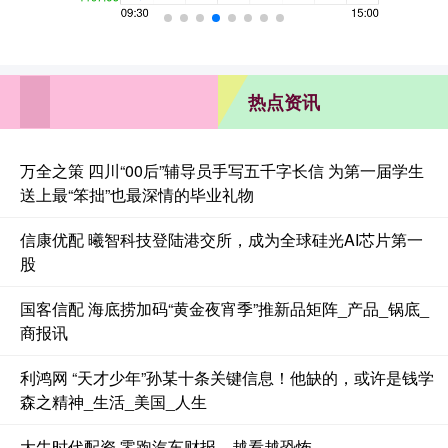
热点资讯
万全之策 四川“00后”辅导员手写五千字长信 为第一届学生
送上最“笨拙”也最深情的毕业礼物
信康优配 曦智科技登陆港交所，成为全球硅光AI芯片第一
股
国客信配 海底捞加码“黄金夜宵季”推新品矩阵_产品_锅底_
商报讯
利鸿网 “天才少年”孙某十条关键信息！他缺的，或许是钱学
森之精神_生活_美国_人生
大牛时代配资 零跑汽车财报，越看越恐怖