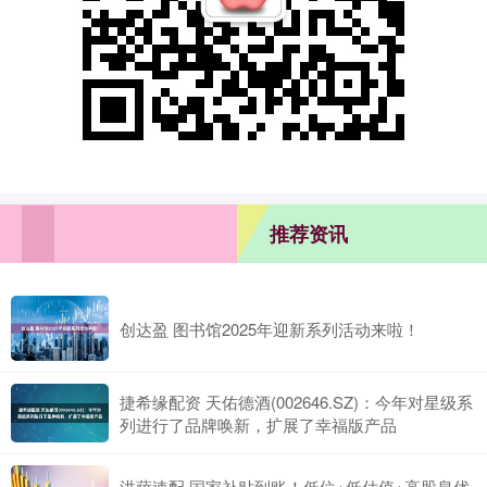
推荐资讯
创达盈 图书馆2025年迎新系列活动来啦！
捷希缘配资 天佑德酒(002646.SZ)：今年对星级系
列进行了品牌唤新，扩展了幸福版产品
洪萨速配 国家补贴到账！低位+低估值+高股息优