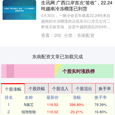
生讯网 广西口岸首次“签收”，22.24
吨越南冷冻榴莲已到货
5月30日，一辆冷链货车载着22.24吨来自
越南的冷冻榴莲肉运抵东兴口岸北仑河二
桥海关验货场，这是中越两国自2024年8
月19日签署冷冻榴莲输华议定书以来广西
查看：
202
分类：
东南配资
口....
东南配资文章已加载完成
个股实时涨跌榜
个股跌幅
个股流入
个股流出
换手率
个股涨幅
排名
名称
最新价
涨幅
换手率
1
N展芯
116.52
396.89%
79.39%
2
锐翔智能
110.02
20.21%
16.80%