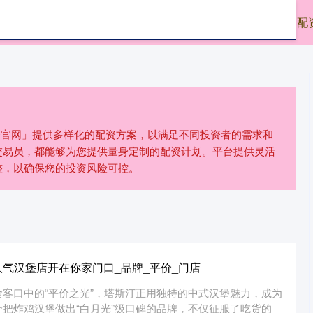
东南配资
配资网站
按天配资
配
配资官网」提供多样化的配资方案，以满足不同投资者的需求和
交易员，都能够为您提供量身定制的配资计划。平台提供灵活
整，以确保您的投资风险可控。
人气汉堡店开在你家门口_品牌_平价_门店
客口中的“平价之光”，塔斯汀正用独特的中式汉堡魅力，成为
把炸鸡汉堡做出“白月光”级口碑的品牌，不仅征服了吃货的