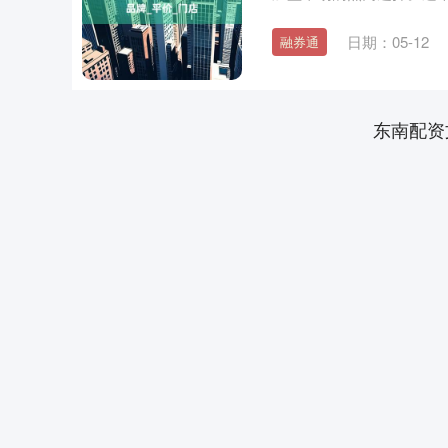
胃....
日期：05-12
融券通
东南配资
深证成指
14311.01
.68
1.02%
200.89
1