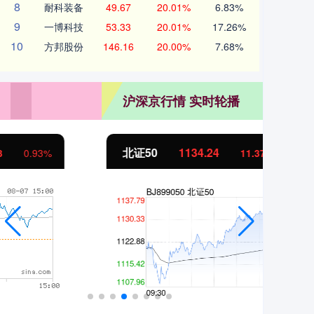
8
耐科装备
49.67
20.01%
6.83%
9
一博科技
53.33
20.01%
17.26%
10
方邦股份
146.16
20.00%
7.68%
沪深京行情 实时轮播
北证50
1134.24
创
11.37
1.01%