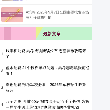
A策略 2025年9月7日全国主要批发市场
黄肚仔价格行情
最新文章
钱掌柜配资 高考成绩陆续公布 志愿填报攻略来
1
了
盈禾配资 21个投档录取问题，高考志愿填报前必
2
看！
嘉创配资 报考军校必看！2026年军校招生政策
3
解读
万全之策 四川“00后”辅导员手写五千字长信 为第
4
一届学生送上最“笨拙”也最深情的毕业礼物