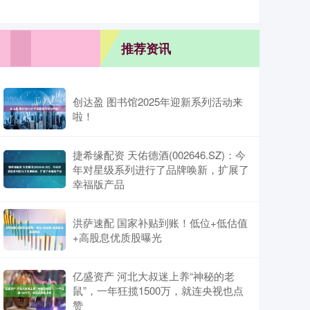
推荐资讯
创达盈 图书馆2025年迎新系列活动来
啦！
捷希缘配资 天佑德酒(002646.SZ)：今
年对星级系列进行了品牌唤新，扩展了
幸福版产品
洪萨速配 国家补贴到账！低位+低估值
+高股息优质股曝光
亿盛资产 河北大叔迷上养“神秘的老
鼠”，一年狂揽1500万，就连央视也点
赞