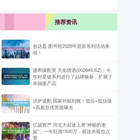
推荐资讯
创达盈 图书馆2025年迎新系列活动来
啦！
捷希缘配资 天佑德酒(002646.SZ)：今
年对星级系列进行了品牌唤新，扩展了
幸福版产品
洪萨速配 国家补贴到账！低位+低估值
+高股息优质股曝光
亿盛资产 河北大叔迷上养“神秘的老
鼠”，一年狂揽1500万，就连央视也点
赞