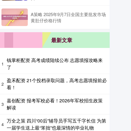
A策略 2025年9月7日全国主要批发市场
黄肚仔价格行情
最新文章
钱掌柜配资 高考成绩陆续公布 志愿填报攻略来
1
了
盈禾配资 21个投档录取问题，高考志愿填报前必
2
看！
嘉创配资 报考军校必看！2026年军校招生政策
3
解读
万全之策 四川“00后”辅导员手写五千字长信 为第
4
一届学生送上最“笨拙”也最深情的毕业礼物