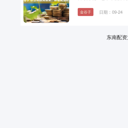
缓....
日期：09-24
金谷子
东南配资
上证指数
3940.04
.40
2.13%
39.68
1.