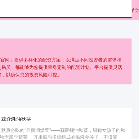
东南配资
配资网站
按天配资
配
配资官网」提供多样化的配资方案，以满足不同投资者的需求和
交易员，都能够为您提供量身定制的配资计划。平台提供灵活
整，以确保您的投资风险可控。
：蒜蓉蚝油秋葵
秋后必吃的“养颜润燥菜”——蒜蓉蚝油秋葵，堪称女孩子的秋
为秋季应季蔬菜， 其果胶与多糖组成的黏液金谷子，不仅能