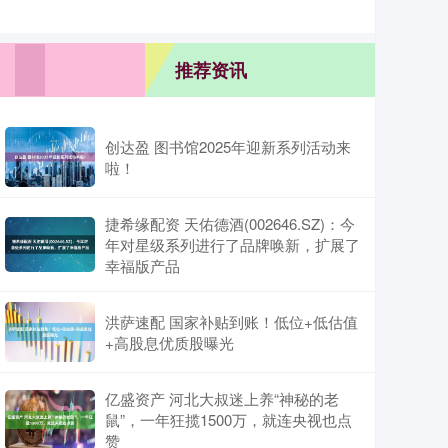
推荐资讯
创达盈 图书馆2025年迎新系列活动来
啦！
捷希缘配资 天佑德酒(002646.SZ)：今
年对星级系列进行了品牌唤新，扩展了
幸福版产品
洪萨速配 国家补贴到账！低位+低估值
+高股息优质股曝光
亿盛资产 河北大叔迷上养“神秘的老
鼠”，一年狂揽1500万，就连央视也点
赞