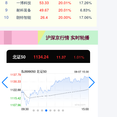
8
一博科技
53.33
20.01%
17.26%
9
耐科装备
49.67
20.01%
6.83%
10
朗特智能
26.4
20.00%
17.06%
沪深京行情 实时轮播
北证50
1134.24
创
11.37
1.01%