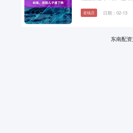
当....
日期：02-13
老钱庄
东南配资
深证成指
14311.01
.68
1.02%
200.89
1