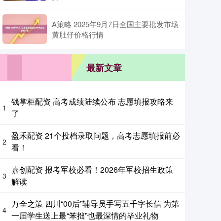
A策略 2025年9月7日全国主要批发市场
黄肚仔价格行情
最新文章
钱掌柜配资 高考成绩陆续公布 志愿填报攻略来
1
了
盈禾配资 21个投档录取问题，高考志愿填报前必
2
看！
嘉创配资 报考军校必看！2026年军校招生政策
3
解读
万全之策 四川“00后”辅导员手写五千字长信 为第
4
一届学生送上最“笨拙”也最深情的毕业礼物