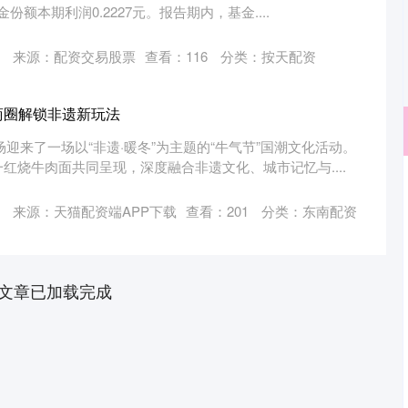
金份额本期利润0.2227元。报告期内，基金....
来源：配资交易股票
查看：
116
分类：
按天配资
商圈解锁非遗新玩法
广场迎来了一场以“非遗·暖冬”为主题的“牛气节”国潮文化活动。
红烧牛肉面共同呈现，深度融合非遗文化、城市记忆与....
深证成指
14311.01
02%
200.89
1.42%
来源：天猫配资端APP下载
查看：
201
分类：
东南配资
文章已加载完成