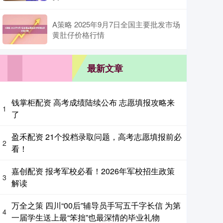
A策略 2025年9月7日全国主要批发市场
黄肚仔价格行情
最新文章
钱掌柜配资 高考成绩陆续公布 志愿填报攻略来
1
了
盈禾配资 21个投档录取问题，高考志愿填报前必
2
看！
嘉创配资 报考军校必看！2026年军校招生政策
3
解读
万全之策 四川“00后”辅导员手写五千字长信 为第
4
一届学生送上最“笨拙”也最深情的毕业礼物