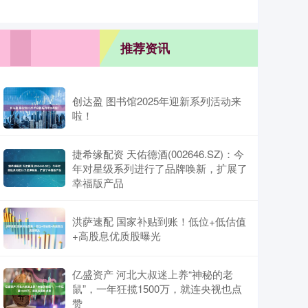
推荐资讯
创达盈 图书馆2025年迎新系列活动来
啦！
捷希缘配资 天佑德酒(002646.SZ)：今
年对星级系列进行了品牌唤新，扩展了
幸福版产品
洪萨速配 国家补贴到账！低位+低估值
+高股息优质股曝光
亿盛资产 河北大叔迷上养“神秘的老
鼠”，一年狂揽1500万，就连央视也点
赞