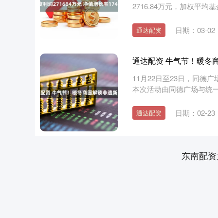
2716.84万元，加权平均基
日期：03-02
通达配资
通达配资 牛气节！暖冬
11月22日至23日，同德
本次活动由同德广场与统一
上证指数
3940.04
.40
2.13%
39.68
1.
日期：02-23
通达配资
东南配资