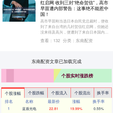
红启网 收到三封“绝命贺信”，高市
早苗遭内部警告：这事绝不能惹中
国！
高市早苗刚当选日本自民党总裁时，便收
到了来自台湾的几封贺信红启网，但她还
没来得及高兴，便遭到了来自日本国内的
警告。日本清楚明白，中日之间的关系非
查看：
132
分类：
东南配资
常微妙，台湾问题....
东南配资文章已加载完成
个股实时涨跌榜
个股跌幅
个股流入
个股流出
换手率
个股涨幅
排名
名称
最新价
涨幅
换手率
1
蓝盾光电
22.81
19.99%
0.55%