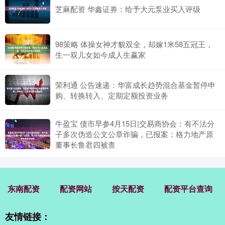
芝麻配资 华鑫证券：给予大元泵业买入评级
98策略 体操女神才貌双全，却嫁1米58五冠王，
生一双儿女如今成人生赢家
荣利通 公告速递：华富成长趋势混合基金暂停申
购、转换转入、定期定额投资业务
牛盈宝 债市早参4月15日|交易商协会：有不法分
子多次伪造公文公章诈骗，已报案；格力地产原
董事长鲁君四被查
东南配资
配资网站
按天配资
配资平台查询
友情链接：