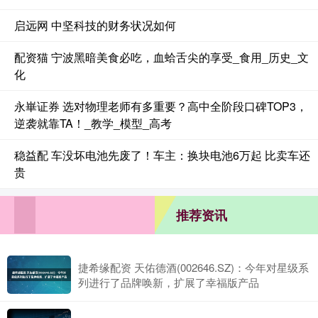
启远网 中坚科技的财务状况如何
配资猫 宁波黑暗美食必吃，血蛤舌尖的享受_食用_历史_文
化
永崋证券 选对物理老师有多重要？高中全阶段口碑TOP3，
逆袭就靠TA！_教学_模型_高考
稳益配 车没坏电池先废了！车主：换块电池6万起 比卖车还
贵
推荐资讯
捷希缘配资 天佑德酒(002646.SZ)：今年对星级系
列进行了品牌唤新，扩展了幸福版产品