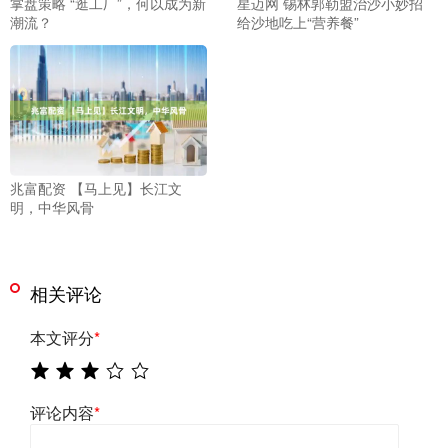
掌盘策略 “逛工厂”，何以成为新
星迈网 锡林郭勒盟治沙小妙招
潮流？
给沙地吃上“营养餐”
兆富配资 【马上见】长江文
明，中华风骨
相关评论
本文评分
*
评论内容
*