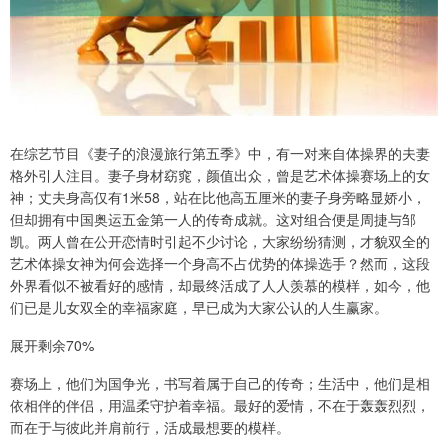
在综艺节目《妻子的浪漫旅行第五季》中，有一对来自体操界的夫妻
格外引人注目。妻子身材窈窕，颜值出众，曾是艺术体操赛场上的女
神；丈夫身高仅有1米58，站在比他高五厘米的妻子身旁略显娇小，
但却拥有中国奥运五金第一人的传奇成就。这对组合便是周捷与邹
凯。两人曾在公开恋情时引起不少讨论，大家纷纷猜测，才貌双全的
艺术体操女神为何会选择一个身高不占优势的体操选手？然而，这段
外界看似不被看好的感情，却最终活成了人人羡慕的模样，如今，他
们已是儿女双全的幸福家庭，早已成为大家公认的人生赢家。
展开剩余70%
赛场上，他们为国争光，书写着属于自己的传奇；生活中，他们是相
依相伴的伴侣，用温柔守护着幸福。最好的爱情，不在于轰轰烈烈，
而在于与彼此并肩前行，活成最想要的模样。