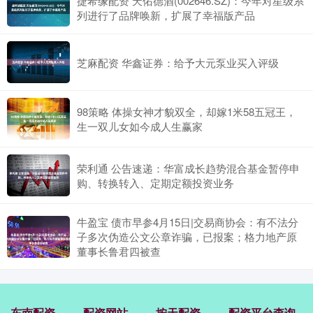
捷希缘配资 天佑德酒(002646.SZ)：今年对星级系
列进行了品牌唤新，扩展了幸福版产品
芝麻配资 华鑫证券：给予大元泵业买入评级
98策略 体操女神才貌双全，却嫁1米58五冠王，
生一双儿女如今成人生赢家
荣利通 公告速递：华富成长趋势混合基金暂停申
购、转换转入、定期定额投资业务
牛盈宝 债市早参4月15日|交易商协会：有不法分
子多次伪造公文公章诈骗，已报案；格力地产原
董事长鲁君四被查
东南配资
配资网站
按天配资
配资平台查询