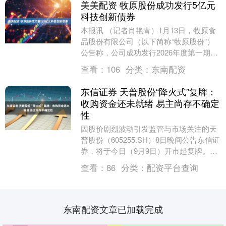
美美配资 牧原股份成功发行5亿元
科技创新债券
本报讯 （记者肖艳青）1月13日，牧原食
品股份有限公司（以下简称“牧原股份”）
公告称，公司成功发行2026年度第一期科
技创新债券。 公告显示，1月7日，牧原股
查看：
106
分类：
东南配资
份....
东信证券 天普股份“降火式”复牌：
收购资金还未就绪 易主尚存不确定
性
因股价剧烈波动引发监管与市场关注的天
普股份（605255.SH）8日晚间公告东信证
券，将于今日（9月9日）开市起复牌。此
前，公司股票自8月22日至9月3日期间
查看：
86
分类：
配资平台查询
连....
东南配资文章已加载完成