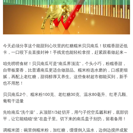
今天必须分享这个能甜到心坎里的红糖糯米贝贝南瓜！软糯香甜还低
卡，一口咬下去直接封神！手残党也能轻松拿捏，赶紧跟着做起来～
咱先唠唠食材！贝贝南瓜可是“南瓜界顶流”，个头小巧，粉糯香甜，
自带板栗香，比普通南瓜更适合做甜品。糯米粉选水磨的，口感更细
腻，再配上老红糖，甜得醇厚又养生。这些食材超市都能买到，新手
也不用愁！
贝贝南瓜2个、糯米粉100克、老红糖30克、温水80毫升、红枣几颗、
葡萄干适量
先给南瓜“洗个澡”，从顶部1/3处切开，用勺子挖空瓜瓤和籽，底部切
平，让它能稳稳“坐”在盘子里。切下来的南瓜盖子别扔，留着备用！
调糯米团：碗里倒糯米粉，加红糖，缓缓倒入温水，边倒边搅拌成絮