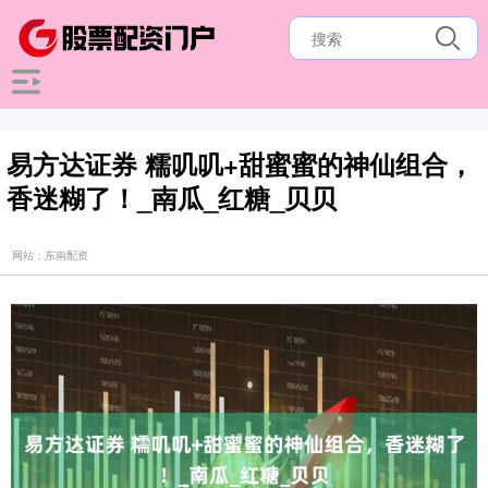
易方达证券 糯叽叽+甜蜜蜜的神仙组合，
香迷糊了！_南瓜_红糖_贝贝
网站：东南配资