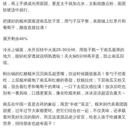
状，再上手揉成光滑面团。要是太干就加点水，太黏就撒点粉，面团
软硬适中就行。
把揉好的糯米团塞进南瓜肚子里，用勺子压平整，表面铺上红枣片和
葡萄干，颜值直接拉满！
展开剩余46%
冷水上锅蒸，水开后转中火蒸25-30分钟。用筷子戳一下南瓜最厚的
地方，能轻松穿透就说明熟透啦！关火焖5分钟再开盖，防止南瓜回
缩。
刚出锅的红糖糯米贝贝南瓜超烫嘴，但这时候颜值最高！拿勺子挖着
吃，上层糯米吸饱了南瓜和红糖的香甜，软糯拉丝；下层南瓜又粉又
糯，混合着红枣和葡萄干的果味，一口下去层次感拉满！放凉后吃也
别有一番风味，口感更紧实，像在吃糯米糕，冰冰凉凉超适合夏天～
南瓜在中国一直是吉祥的象征，寓意“丰收”“富足”。糯米则代表着团圆
甜蜜，过年过节大家都爱吃。把它们结合在一起，不仅美味，还承载
着对美好生活的期许。而且这道甜品老少皆宜，给老人孩子吃健康又
营养，招待朋友也超有面子！