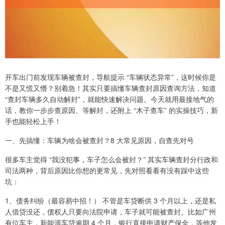
开车出门前发现车辆被查封，导航提示 “车辆状态异常”，这时候你是
不是又慌又懵？别着急！其实只要搞懂车辆查封原因查询方法，知道
“查封车辆多久自动解封”，就能快速解决问题。今天就用最接地气的
话，教你一步步查原因、等解封，还附上 “木子查车” 的实操技巧，新
手也能轻松上手！
一、先搞懂：车辆为啥会被查封？8 大常见原因，自查先对号
很多车主觉得 “我没犯事，车子怎么会被封？” 其实车辆查封分行政和
司法两种，背后原因比你想的更常见，先对照看看有没有踩中这些
坑：
1、债务纠纷（最容易中招！） 不管是车贷断供 3 个月以上，还是私
人借贷没还，债权人只要向法院申请，车子就可能被查封。比如广州
有位车主，新能源车贷逾期 4 个月，银行直接申请财产保全，等他发