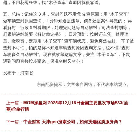
题，不用花冤枉钱，找 “木子查车” 查原因就很靠谱。
五、总结：记住这 3 步，查封问题不用慌 先查原因：用 “木子查车”
做车辆查封原因查询，1 分钟知道是违章、债务还是案件导致的； 再
看解封：行政查封看期限，处理完问题等自动解封；司法查封别等，
赶紧解决纠纷要《解封裁定书》； 日常预防：按时还车贷、处理违
章、缴税费，定期用 “木子查车” 查车辆状态，避免突然被封。 车子被
查封不可怕，怕的是你不知道车辆查封原因查询方法，也不懂 “查封
车辆多久自动解封”。现在就收藏这篇文章，关注 “木子查车” ，下次
遇到问题直接按步骤来，保准省时又省心！
发布于：河南省
东南配资提示：文章来自网络，不代表本站观点。
上一篇：
MOM操盘网 2025年12月16日全国主要批发市场S33(油
葵)价格行情
下一篇：
中金财富 天津geo搜索公司，如何挑选优质服务商？