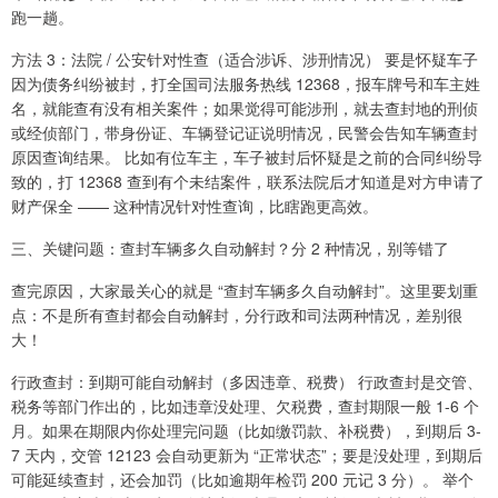
跑一趟。
方法 3：法院 / 公安针对性查（适合涉诉、涉刑情况） 要是怀疑车子
因为债务纠纷被封，打全国司法服务热线 12368，报车牌号和车主姓
名，就能查有没有相关案件；如果觉得可能涉刑，就去查封地的刑侦
或经侦部门，带身份证、车辆登记证说明情况，民警会告知车辆查封
原因查询结果。 比如有位车主，车子被封后怀疑是之前的合同纠纷导
致的，打 12368 查到有个未结案件，联系法院后才知道是对方申请了
财产保全 —— 这种情况针对性查询，比瞎跑更高效。
三、关键问题：查封车辆多久自动解封？分 2 种情况，别等错了
查完原因，大家最关心的就是 “查封车辆多久自动解封”。这里要划重
点：不是所有查封都会自动解封，分行政和司法两种情况，差别很
大！
行政查封：到期可能自动解封（多因违章、税费） 行政查封是交管、
税务等部门作出的，比如违章没处理、欠税费，查封期限一般 1-6 个
月。如果在期限内你处理完问题（比如缴罚款、补税费），到期后 3-
7 天内，交管 12123 会自动更新为 “正常状态”；要是没处理，到期后
可能延续查封，还会加罚（比如逾期年检罚 200 元记 3 分）。 举个