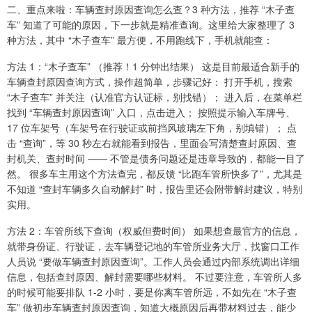
二、重点来啦：车辆查封原因查询怎么查？3 种方法，推荐 “木子查
车” 知道了可能的原因，下一步就是精准查询。这里给大家整理了 3
种方法，其中 “木子查车” 最方便，不用跑线下，手机就能查：
方法 1：“木子查车” （推荐！1 分钟出结果） 这是目前最适合新手的
车辆查封原因查询方式，操作超简单，步骤记好： 打开手机，搜索
“木子查车” 并关注（认准官方认证标，别找错）； 进入后，在菜单栏
找到 “车辆查封原因查询” 入口，点击进入； 按照提示输入车牌号、
17 位车架号（车架号在行驶证或前挡风玻璃左下角，别填错）； 点
击 “查询”，等 30 秒左右就能看到报告，里面会写清楚查封原因、查
封机关、查封时间 —— 不管是债务问题还是违章导致的，都能一目了
然。 很多车主用这个方法查完，都反馈 “比跑车管所快多了”，尤其是
不知道 “查封车辆多久自动解封” 时，报告里还会附带解封建议，特别
实用。
方法 2：车管所线下查询（权威但费时间） 如果想查最官方的信息，
就带身份证、行驶证，去车辆登记地的车管所业务大厅，找窗口工作
人员说 “要做车辆查封原因查询”。工作人员会通过内部系统调出详细
信息，包括查封原因、解封需要哪些材料。 不过要注意，车管所人多
的时候可能要排队 1-2 小时，要是你离车管所远，不如先在 “木子查
车” 做初步车辆查封原因查询，知道大概原因后再带材料过去，能少