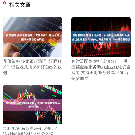
相关文章
鼎茂策略 多家银行清理 “沉睡账
创达盈配资 建行上海分行：供
户” 记住这几招保护好自己的钱
应链金融服务助力企业优化资金
包
流向 支持出海业务最高1000万
信贷额度
宝利配资 马斯克深夜反悔：不
该对特朗普说那么过分的话