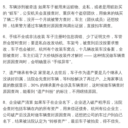
5、车辆涉刑被牵连 如果车子被用来运赃物、走私，或者是用赃款买
的 “赃车”，公安机关会直接查封。重庆有个盗窃团伙，用偷来的钱买
了辆二手车，没开一个月就被警方查封，车主（团伙成员）还想狡
辩，结果警方通过车辆查封原因查询调出证据，直接扣车调查。
6、手续不全或非法改装 车子注册时信息填错、少了证明文件，车管
所会暂时查封；要是私自改发动机、车架号，被查到后没按要求整
改，车子也会被封。杭州有个改装车窝点，十几辆改装车没备案，全
部被查封，车主们花了大价钱拆改装件才解封 —— 这种情况做车辆查
封原因查询时，会明确显示 “手续异常”。
7、遗产继承有争议 家里老人去世后，车子作为遗产要是几个继承人
没谈好归属，法院会先查封车辆，等纠纷解决了再过户。上海家事法
庭的数据显示，30% 的继承案件会涉及车辆查封，这时候做车辆查封
原因查询，能看到 “遗产纠纷” 的标注，不用瞎猜原因。
8、企业破产清算 如果车子在企业名下，企业进入破产程序后，法院
会查封包括车辆在内的所有资产，用来偿还债务。杭州有位企业主，
公司破产后没及时做车辆查封原因查询，还想把公司的车过户到自己
名下，结果被法院认定为 “转移资产”，最后车子被拍卖，得不偿失。