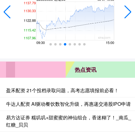
热点资讯
盈禾配资 21个投档录取问题，高考志愿填报前必看！
牛达人配资 AI驱动餐饮数智化升级，再惠递交港股IPO申请
易方达证券 糯叽叽+甜蜜蜜的神仙组合，香迷糊了！_南瓜_
红糖_贝贝