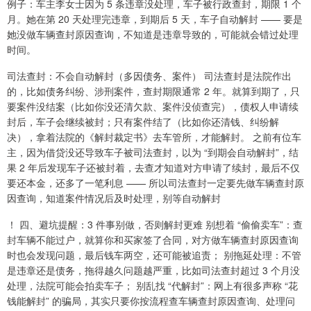
例子：车主李女士因为 5 条违章没处理，车子被行政查封，期限 1 个
月。她在第 20 天处理完违章，到期后 5 天，车子自动解封 —— 要是
她没做车辆查封原因查询，不知道是违章导致的，可能就会错过处理
时间。
司法查封：不会自动解封（多因债务、案件） 司法查封是法院作出
的，比如债务纠纷、涉刑案件，查封期限通常 2 年。就算到期了，只
要案件没结案（比如你没还清欠款、案件没侦查完），债权人申请续
封后，车子会继续被封；只有案件结了（比如你还清钱、纠纷解
决），拿着法院的《解封裁定书》去车管所，才能解封。 之前有位车
主，因为借贷没还导致车子被司法查封，以为 “到期会自动解封”，结
果 2 年后发现车子还被封着，去查才知道对方申请了续封，最后不仅
要还本金，还多了一笔利息 —— 所以司法查封一定要先做车辆查封原
因查询，知道案件情况后及时处理，别等自动解封
！ 四、避坑提醒：3 件事别做，否则解封更难 别想着 “偷偷卖车”：查
封车辆不能过户，就算你和买家签了合同，对方做车辆查封原因查询
时也会发现问题，最后钱车两空，还可能被追责； 别拖延处理：不管
是违章还是债务，拖得越久问题越严重，比如司法查封超过 3 个月没
处理，法院可能会拍卖车子； 别乱找 “代解封”：网上有很多声称 “花
钱能解封” 的骗局，其实只要你按流程查车辆查封原因查询、处理问