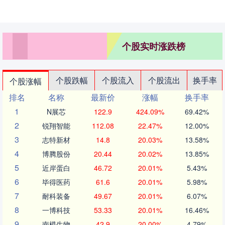
个股实时涨跌榜
个股跌幅
个股流入
个股流出
换手率
个股涨幅
排名
名称
最新价
涨幅
换手率
1
N展芯
122.9
424.09%
69.42%
2
锐翔智能
112.08
22.47%
12.00%
3
志特新材
14.8
20.03%
13.58%
4
博腾股份
20.44
20.02%
13.85%
5
近岸蛋白
46.72
20.01%
5.43%
6
毕得医药
61.6
20.01%
5.98%
7
耐科装备
49.67
20.01%
6.07%
8
一博科技
53.33
20.01%
16.46%
9
南模生物
42.9
20.00%
4.79%