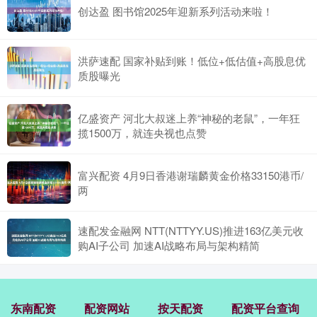
创达盈 图书馆2025年迎新系列活动来啦！
洪萨速配 国家补贴到账！低位+低估值+高股息优
质股曝光
亿盛资产 河北大叔迷上养“神秘的老鼠”，一年狂
揽1500万，就连央视也点赞
富兴配资 4月9日香港谢瑞麟黄金价格33150港币/
两
速配发金融网 NTT(NTTYY.US)推进163亿美元收
购AI子公司 加速AI战略布局与架构精简
东南配资
配资网站
按天配资
配资平台查询